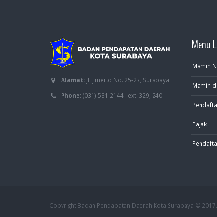
Menu L
Mamin N
Alamat:
Jl. Jimerto No. 25-27, Surabaya
Mamin d
Phone:
(031) 531-2144 ext. 329, 240
Pendafta
Pajak Hot
Pendaft
Copyright Badan Pendapatan Daerah Kota Surabaya © 2017. A