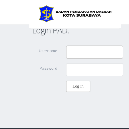
Login PAD.
Username
Password