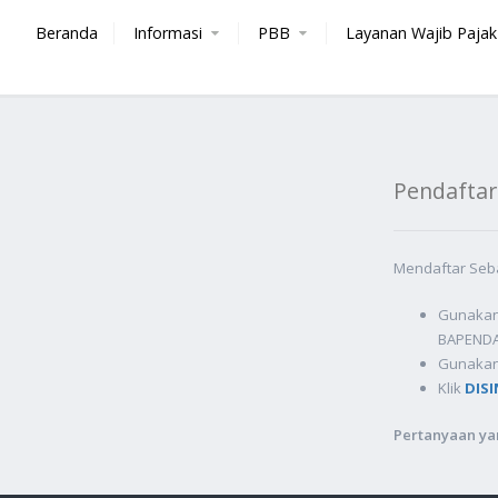
Beranda
Informasi
PBB
Layanan Wajib Paja
Pendaftar
Mendaftar Seba
Gunakan 
BAPENDA
Gunakan 
Klik
DISI
Pertanyaan ya