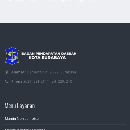
PBB
Hotel
Resto
Air Tanah
Hiburan
Parkir
PPJ
Alamat:
Jl. Jimerto No. 25-27, Surabaya
Phone:
(031) 531-2144 ext. 329, 240
Menu Layanan
Mamin Non Lampiran