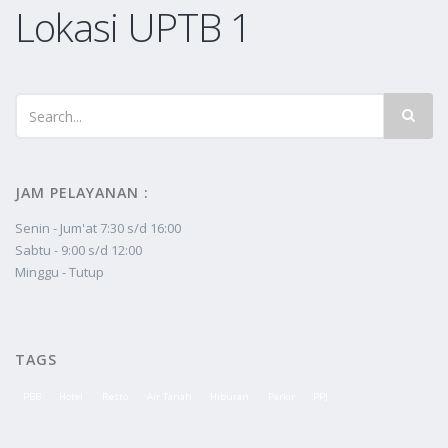
Lokasi UPTB 1
JAM PELAYANAN :
Senin - Jum'at 7:30 s/d 16:00
Sabtu - 9:00 s/d 12:00
Minggu - Tutup
TAGS
PBB
Hotel
Resto
Air Tanah
Hiburan
Parkir
PPJ